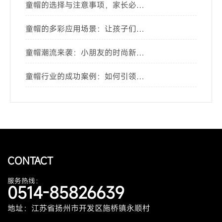
童帽的选择与注意事项，家长必
看！
童帽的多彩应用场景：让孩子们的
生活更有趣
童帽潮流来袭：小朋友的时尚新选
择
童帽行业的成功案例：如何引领市
场潮流
CONTACT
服务热线：
0514-85826639
地址：江苏省扬州市开发区施桥镇永顺村