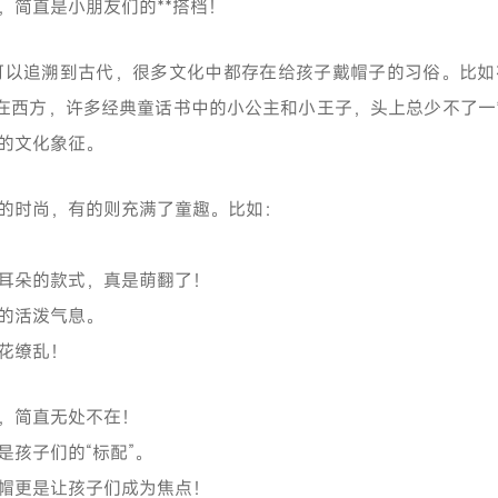
，简直是小朋友们的**搭档！
可以追溯到古代，很多文化中都存在给孩子戴帽子的习俗。比如
而在西方，许多经典童话书中的小公主和小王子，头上总少不了一
的文化象征。
的时尚，有的则充满了童趣。比如：
耳朵的款式，真是萌翻了！
的活泼气息。
花缭乱！
，简直无处不在！
孩子们的“标配”。
帽更是让孩子们成为焦点！