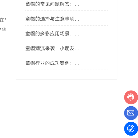
童帽的常见问题解答：让
你轻松选购与搭配
童帽的选择与注意事项，
在*
家长必看！
*华
童帽的多彩应用场景：让
孩子们的生活更有趣
童帽潮流来袭：小朋友的
时尚新选择
童帽行业的成功案例：如
何引领市场潮流