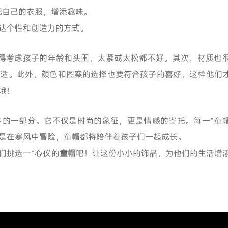
配自己的衣服，增添趣味。
达个性和创造力的方式。
得考虑孩子的年龄和头围，太紧或太松都不好。其次，材质也
舒适。此外，颜色和图案的选择也要符合孩子的喜好，这样他们
哦！
中的一部分。它不仅是时尚的象征，更是情感的寄托。每一*童
是在寒风中冒险，童帽都将陪伴着孩子们一起成长。
们挑选一*心仪的
童帽
吧！让这份小小的饰品，为他们的生活增