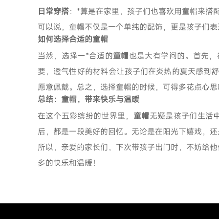
日常穿搭
：*算是在家里，孩子们也喜欢用童帽来搭
可以说，童帽不仅是一个单纯的配饰，更是孩子们表
如何选择合适的童帽
当然，选择一*合适的
童帽
也是大有学问的。首先，
要，透气性好的材料会让孩子们在炎热的夏天感到
愿意佩戴。总之，选择童帽的时候，可得多花点心思
总结：童帽，带来快乐与温暖
在这个五彩缤纷的世界里，
童帽
无疑是孩子们生活
后，都是一段美好的回忆。无论是在阳光下嬉戏，还
所以，亲爱的家长们，下次带孩子出门时，不妨给他
多的快乐和温暖！