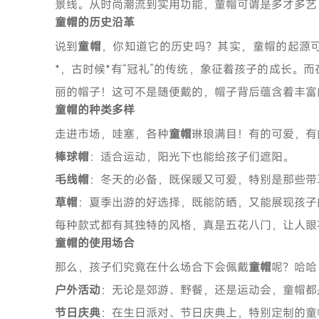
景线。从时尚潮流到实用功能，童帽可谓是多才多艺
童帽的历史沿革
说到
童帽
，你知道它的历史吗？其实，童帽的起源
*，古时候*有“冠礼”的传统，象征着孩子的成长。
丽的帽子！这可不是随便戴的，帽子背后蕴含着丰富
童帽的种类多样
走进市场，哇塞，各种
童帽
琳琅满目！有的可爱，有
棒球帽
：适合运动，阳光下也能给孩子们遮阳。
毛线帽
：冬天的必备，既保暖又可爱，特别是那些带
草帽
：夏季出游的好选择，既能防晒，又能展现孩子
每种款式都有其独特的风格，真是五花八门，让人眼
童帽的使用场合
那么，孩子们究竟在什么场合下会佩戴
童帽
呢？哈哈
户外活动
：无论是郊游、野餐，还是运动会，童帽都是
节日庆典
：在生日派对、节日庆典上，特别定制的童