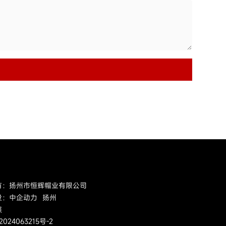
有：扬州市恒辉帽业有限公司
设：中企动力
扬州
照
2024063215号-2