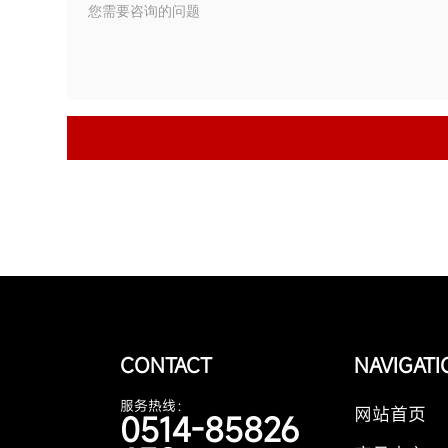
CONTACT
NAVIGAT
服务热线：
网站首页
0514-85826