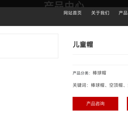
产品中心
网站首页
关于我们
产品
集设计、生产、销售为一体的制帽企业
儿童帽
棒球帽
产品分类：
关键词：棒球帽、空顶帽、
产品咨询