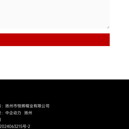
有：扬州市恒辉帽业有限公司
设：中企动力
扬州
照
2024063215号-2